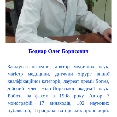
Боднар Олег
Борисович
Завідувач кафедри, доктор медичних наук,
магістр медицини, дитячий хірург вищої
кваліфікаційної категорії, лауреат премії Sorres,
дійсний член Нью-Йоркської академії наук.
Робота за фахом з 1998 року. Автор 7
монографій, 17 винаходів, 102 наукових
публікацій, 15 раціоналізаторських пропозицій.