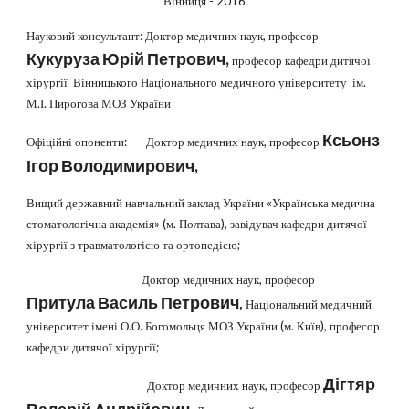
Вінниця - 2016
Науковий консультант: Доктор медичних наук, професор
Кукуруза Юрій Петрович,
професор кафедри дитячої
хірургії Вінницького Національного медичного університету ім.
М.І. Пирогова МОЗ України
Ксьонз
Офіційні опоненти: Доктор медичних наук, професор
Ігор Володимирович,
Вищий державний навчальний заклад України «Українська медична
стоматологічна академія» (м. Полтава), завідувач кафедри дитячої
хірургії з травматологією та ортопедією;
Доктор медичних наук, професор
Притула Василь Петрович
,
Національний медичний
університет імені О.О. Богомольця МОЗ України (м. Київ), професор
кафедри дитячої хірургії;
Дігтяр
Доктор медичних наук, професор
Валерій Андрійович
,