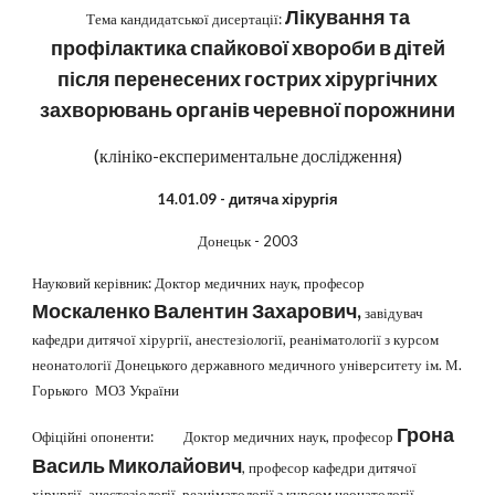
Лікування та
Тема кандидатської дисертації:
профілактика спайкової хвороби в дітей
після перенесених гострих хірургічних
захворювань органів черевної порожнини
(клініко-експериментальне дослідження)
14.01.09 - дитяча хірургія
Донецьк - 2003
Науковий керівник: Доктор медичних наук, професор
Москаленко Валентин Захарович,
завідувач
кафедри дитячої хірургії, анестезіології, реаніматології з курсом
неонатології Донецького державного медичного університету ім. М.
Горького МОЗ України
Грона
Офіційні опоненти: Доктор медичних наук, професор
Василь Миколайович
, професор кафедри дитячої
хірургії, анестезіології, реаніматології з курсом неонатології